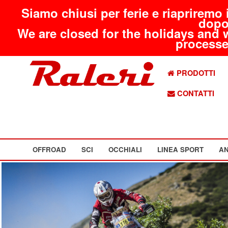
Siamo chiusi per ferie e riapriremo 
dopo
We are closed for the holidays and 
processed
PRODOTTI
CONTATTI
OFFROAD
SCI
OCCHIALI
LINEA SPORT
AN