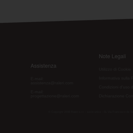
Note Legali
Assistenza
Utilizzo di Cookie
Informativa sulla 
E-mail:
assistenza@raleri.com
Condizioni d'uso d
E-mail:
progettazione@raleri.com
Dichiarazione Con
© Copyright 2008 Raleri s.r.l. - socio unico - SL Via Francesco de