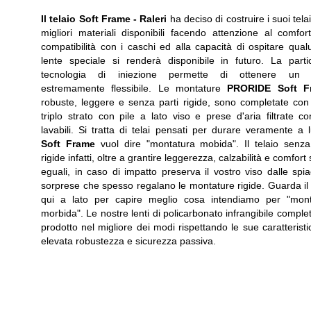
Il telaio Soft Frame -
Raleri
ha deciso di costruire i suoi telai
migliori materiali disponibili facendo attenzione al comfort
compatibilità con i caschi ed alla capacità di ospitare qua
lente speciale si renderà disponibile in futuro. La parti
tecnologia di iniezione permette di ottenere un t
estremamente flessibile. Le montature
PRORIDE Soft F
robuste, leggere e senza parti rigide, sono completate co
triplo strato con pile a lato viso e prese d'aria filtrate con 
lavabili. Si tratta di telai pensati per durare veramente a 
Soft Frame
vuol dire "montatura mobida". Il telaio senza
rigide infatti, oltre a grantire leggerezza, calzabilità e comfort
eguali, in caso di impatto preserva il vostro viso dalle spia
sorprese che spesso regalano le montature rigide. Guarda il
qui a lato per capire meglio cosa intendiamo per "mont
morbida". Le nostre lenti di policarbonato infrangibile complet
prodotto nel migliore dei modi rispettando le sue caratteristi
elevata robustezza e sicurezza passiva.