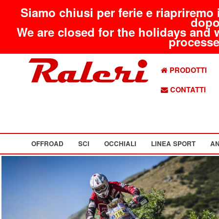
Siamo chiusi per ferie e riapriremo 
dopo
We are closed for the holidays and 
processed
PRODOTTI
CONTATTI
OFFROAD
SCI
OCCHIALI
LINEA SPORT
AN