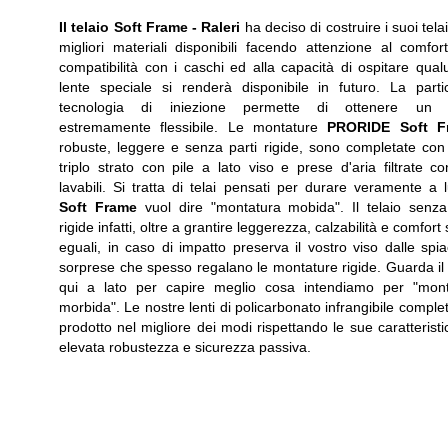
Il telaio Soft Frame -
Raleri
ha deciso di costruire i suoi telai
migliori materiali disponibili facendo attenzione al comfort
compatibilità con i caschi ed alla capacità di ospitare qua
lente speciale si renderà disponibile in futuro. La parti
tecnologia di iniezione permette di ottenere un t
estremamente flessibile. Le montature
PRORIDE Soft F
robuste, leggere e senza parti rigide, sono completate co
triplo strato con pile a lato viso e prese d'aria filtrate con 
lavabili. Si tratta di telai pensati per durare veramente a 
Soft Frame
vuol dire "montatura mobida". Il telaio senza
rigide infatti, oltre a grantire leggerezza, calzabilità e comfort
eguali, in caso di impatto preserva il vostro viso dalle spia
sorprese che spesso regalano le montature rigide. Guarda il
qui a lato per capire meglio cosa intendiamo per "mont
morbida". Le nostre lenti di policarbonato infrangibile complet
prodotto nel migliore dei modi rispettando le sue caratteristi
elevata robustezza e sicurezza passiva.