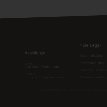
Note Legali
Assistenza
Utilizzo di Cookie
Informativa sulla 
E-mail:
assistenza@raleri.com
Condizioni d'uso d
E-mail:
progettazione@raleri.com
Dichiarazione Con
© Copyright 2008 Raleri s.r.l. - socio unico - SL Via Francesco de