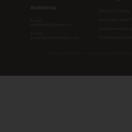
Assistenza
Utilizzo di Cookie
Informativa sulla 
E-mail:
assistenza@raleri.com
Condizioni d'uso d
E-mail:
progettazione@raleri.com
Dichiarazione Con
© Copyright 2008 Raleri s.r.l. - socio unico - SL Via Francesco de