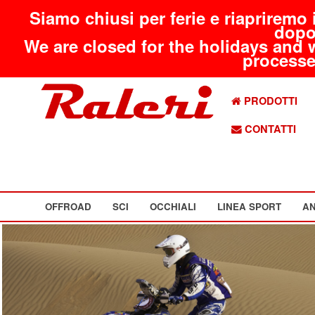
Siamo chiusi per ferie e riapriremo 
dopo
We are closed for the holidays and 
processed
PRODOTTI
CONTATTI
OFFROAD
SCI
OCCHIALI
LINEA SPORT
AN