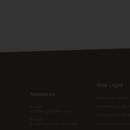
Note Legali
Assistenza
Utilizzo di Cookie
Informativa sulla 
E-mail:
assistenza@raleri.com
Condizioni d'uso d
E-mail:
progettazione@raleri.com
Dichiarazione Con