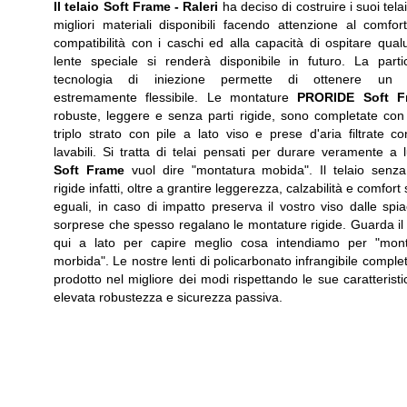
Il telaio Soft Frame -
Raleri
ha deciso di costruire i suoi telai
migliori materiali disponibili facendo attenzione al comfort
compatibilità con i caschi ed alla capacità di ospitare qua
lente speciale si renderà disponibile in futuro. La parti
tecnologia di iniezione permette di ottenere un t
estremamente flessibile. Le montature
PRORIDE Soft F
robuste, leggere e senza parti rigide, sono completate co
triplo strato con pile a lato viso e prese d'aria filtrate con 
lavabili. Si tratta di telai pensati per durare veramente a 
Soft Frame
vuol dire "montatura mobida". Il telaio senza
rigide infatti, oltre a grantire leggerezza, calzabilità e comfort
eguali, in caso di impatto preserva il vostro viso dalle spia
sorprese che spesso regalano le montature rigide. Guarda il
qui a lato per capire meglio cosa intendiamo per "mont
morbida". Le nostre lenti di policarbonato infrangibile complet
prodotto nel migliore dei modi rispettando le sue caratteristi
elevata robustezza e sicurezza passiva.