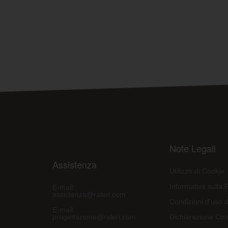
Note Legali
Assistenza
Utilizzo di Cookie
Informativa sulla 
E-mail:
assistenza@raleri.com
Condizioni d'uso d
E-mail:
progettazione@raleri.com
Dichiarazione Con