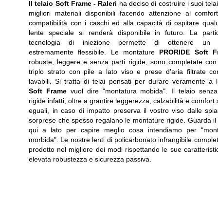
Il telaio Soft Frame -
Raleri
ha deciso di costruire i suoi telai
migliori materiali disponibili facendo attenzione al comfort
compatibilità con i caschi ed alla capacità di ospitare qua
lente speciale si renderà disponibile in futuro. La parti
tecnologia di iniezione permette di ottenere un t
estremamente flessibile. Le montature
PRORIDE Soft F
robuste, leggere e senza parti rigide, sono completate co
triplo strato con pile a lato viso e prese d'aria filtrate con 
lavabili. Si tratta di telai pensati per durare veramente a 
Soft Frame
vuol dire "montatura mobida". Il telaio senza
rigide infatti, oltre a grantire leggerezza, calzabilità e comfort
eguali, in caso di impatto preserva il vostro viso dalle spia
sorprese che spesso regalano le montature rigide. Guarda il
qui a lato per capire meglio cosa intendiamo per "mont
morbida". Le nostre lenti di policarbonato infrangibile complet
prodotto nel migliore dei modi rispettando le sue caratteristi
elevata robustezza e sicurezza passiva.