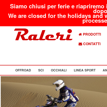
Siamo chiusi per ferie e riapriremo 
dopo
We are closed for the holidays and 
processed
PRODOTTI
CONTATTI
OFFROAD
SCI
OCCHIALI
LINEA SPORT
AN