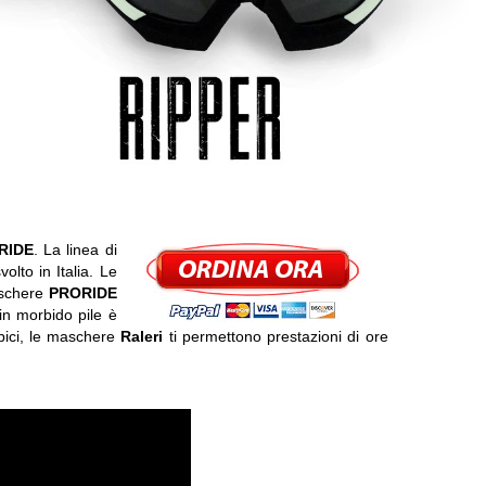
RIDE
. La linea di
lto in Italia. Le
maschere
PRORIDE
in morbido pile è
 bici, le maschere
Raleri
ti permettono prestazioni di ore