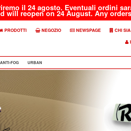
riremo il 24 agosto. Eventuali ordini s
d will reopen on 24 August. Any orders 
PRODOTTI
NEGOZIO
NEWSPAGE
CHI SI
I
ANTI-FOG
URBAN