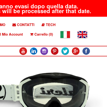
aranno evasi dopo quella data.
will be processed after that date.
AMO
CONTATTI
TECH
l Mio Account
Carrello (0)