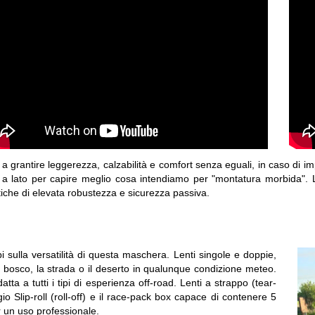
re a grantire leggerezza, calzabilità e comfort senza eguali, in caso di i
a lato per capire meglio cosa intendiamo per "montatura morbida". Le 
stiche di elevata robustezza e sicurezza passiva.
i sulla versatilità di questa maschera. Lenti singole e doppie,
r il bosco, la strada o il deserto in qualunque condizione meteo.
ta a tutti i tipi di esperienza off-road. Lenti a strappo (tear-
gio Slip-roll (roll-off) e il race-pack box capace di contenere 5
r un uso professionale.