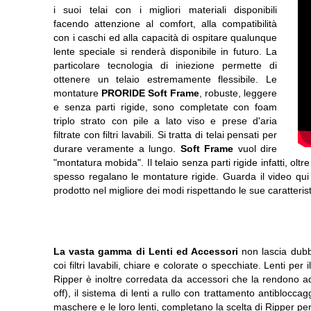
i suoi telai con i migliori materiali disponibili
facendo attenzione al comfort, alla compatibilità
con i caschi ed alla capacità di ospitare qualunque
lente speciale si renderà disponibile in futuro. La
particolare tecnologia di iniezione permette di
ottenere un telaio estremamente flessibile. Le
montature
PRORIDE Soft Frame
, robuste, leggere
e senza parti rigide, sono completate con foam
triplo strato con pile a lato viso e prese d'aria
filtrate con filtri lavabili. Si tratta di telai pensati per
durare veramente a lungo.
Soft Frame
vuol dire
"montatura mobida". Il telaio senza parti rigide infatti, olt
spesso regalano le montature rigide. Guarda il video qui 
prodotto nel migliore dei modi rispettando le sue caratteri
La vasta gamma di Lenti ed Accessori
non lascia dubb
coi filtri lavabili, chiare e colorate o specchiate. Lenti pe
Ripper è inoltre corredata da accessori che la rendono adat
off), il sistema di lenti a rullo con trattamento antibloccag
maschere e le loro lenti, completano la scelta di Ripper pe