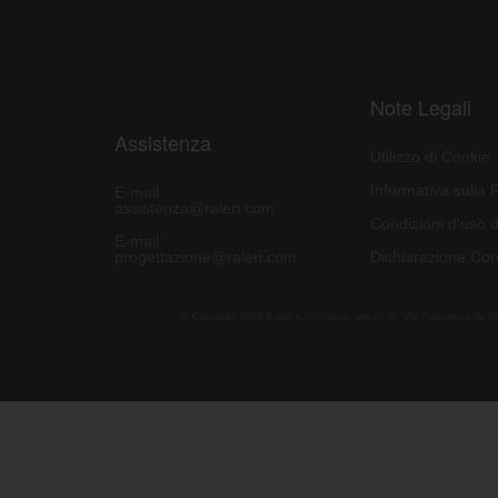
Note Legali
Assistenza
Utilizzo di Cookie
Informativa sulla 
E-mail:
assistenza@raleri.com
Condizioni d'uso d
E-mail:
progettazione@raleri.com
Dichiarazione Con
© Copyright 2008 Raleri s.r.l. - socio unico - SL Via Francesco de