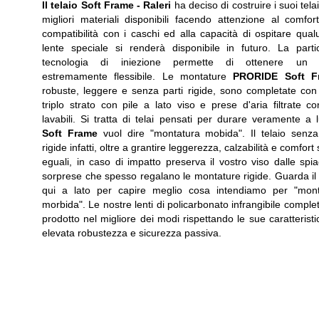
Il telaio Soft Frame -
Raleri
ha deciso di costruire i suoi telai
migliori materiali disponibili facendo attenzione al comfort
compatibilità con i caschi ed alla capacità di ospitare qua
lente speciale si renderà disponibile in futuro. La parti
tecnologia di iniezione permette di ottenere un t
estremamente flessibile. Le montature
PRORIDE Soft F
robuste, leggere e senza parti rigide, sono completate co
triplo strato con pile a lato viso e prese d'aria filtrate con 
lavabili. Si tratta di telai pensati per durare veramente a 
Soft Frame
vuol dire "montatura mobida". Il telaio senza
rigide infatti, oltre a grantire leggerezza, calzabilità e comfort
eguali, in caso di impatto preserva il vostro viso dalle spia
sorprese che spesso regalano le montature rigide. Guarda il
qui a lato per capire meglio cosa intendiamo per "mont
morbida". Le nostre lenti di policarbonato infrangibile complet
prodotto nel migliore dei modi rispettando le sue caratteristi
elevata robustezza e sicurezza passiva.