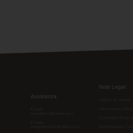
Note Legali
Assistenza
Utilizzo di Cookie
Informativa sulla 
E-mail:
assistenza@raleri.com
Condizioni d'uso d
E-mail:
progettazione@raleri.com
Dichiarazione Con