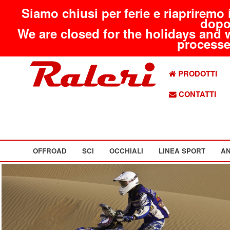
Siamo chiusi per ferie e riapriremo 
dopo
We are closed for the holidays and 
processed
PRODOTTI
CONTATTI
OFFROAD
SCI
OCCHIALI
LINEA SPORT
AN