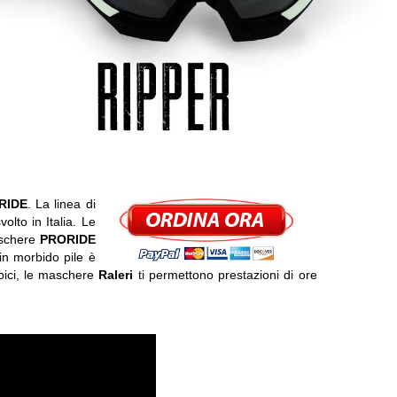
RIDE
. La linea di
lto in Italia. Le
maschere
PRORIDE
in morbido pile è
 bici, le maschere
Raleri
ti permettono prestazioni di ore