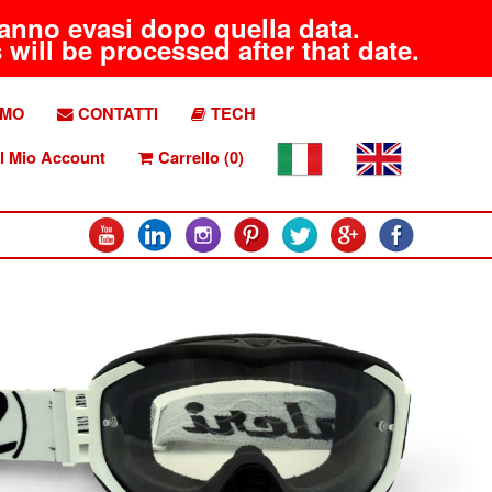
aranno evasi dopo quella data.
will be processed after that date.
AMO
CONTATTI
TECH
l Mio Account
Carrello (0)