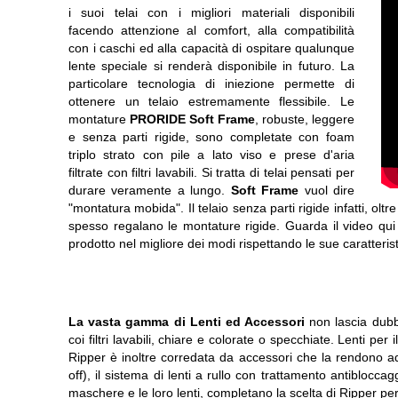
i suoi telai con i migliori materiali disponibili
facendo attenzione al comfort, alla compatibilità
con i caschi ed alla capacità di ospitare qualunque
lente speciale si renderà disponibile in futuro. La
particolare tecnologia di iniezione permette di
ottenere un telaio estremamente flessibile. Le
montature
PRORIDE Soft Frame
, robuste, leggere
e senza parti rigide, sono completate con foam
triplo strato con pile a lato viso e prese d'aria
filtrate con filtri lavabili. Si tratta di telai pensati per
durare veramente a lungo.
Soft Frame
vuol dire
"montatura mobida". Il telaio senza parti rigide infatti, olt
spesso regalano le montature rigide. Guarda il video qui 
prodotto nel migliore dei modi rispettando le sue caratteri
La vasta gamma di Lenti ed Accessori
non lascia dubb
coi filtri lavabili, chiare e colorate o specchiate. Lenti pe
Ripper è inoltre corredata da accessori che la rendono adat
off), il sistema di lenti a rullo con trattamento antibloccag
maschere e le loro lenti, completano la scelta di Ripper pe