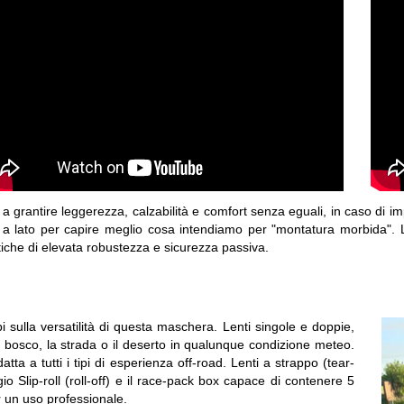
re a grantire leggerezza, calzabilità e comfort senza eguali, in caso di i
a lato per capire meglio cosa intendiamo per "montatura morbida". Le 
stiche di elevata robustezza e sicurezza passiva.
i sulla versatilità di questa maschera. Lenti singole e doppie,
r il bosco, la strada o il deserto in qualunque condizione meteo.
ta a tutti i tipi di esperienza off-road. Lenti a strappo (tear-
gio Slip-roll (roll-off) e il race-pack box capace di contenere 5
r un uso professionale.