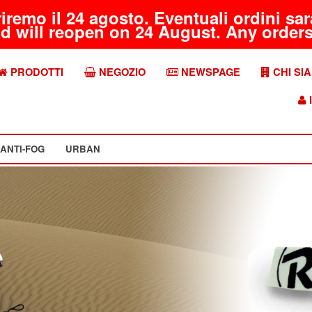
riremo il 24 agosto. Eventuali ordini s
d will reopen on 24 August. Any orders 
PRODOTTI
NEGOZIO
NEWSPAGE
CHI SI
I
ANTI-FOG
URBAN