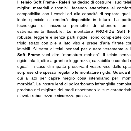
Il telaio Soft Frame -
Raleri
ha deciso di costruire i suoi telai
migliori materiali disponibili facendo attenzione al comfort
compatibilità con i caschi ed alla capacità di ospitare qua
lente speciale si renderà disponibile in futuro. La parti
tecnologia di iniezione permette di ottenere un t
estremamente flessibile. Le montature
PRORIDE Soft F
robuste, leggere e senza parti rigide, sono completate co
triplo strato con pile a lato viso e prese d'aria filtrate con 
lavabili. Si tratta di telai pensati per durare veramente a 
Soft Frame
vuol dire "montatura mobida". Il telaio senza
rigide infatti, oltre a grantire leggerezza, calzabilità e comfort
eguali, in caso di impatto preserva il vostro viso dalle spia
sorprese che spesso regalano le montature rigide. Guarda il
qui a lato per capire meglio cosa intendiamo per "mont
morbida". Le nostre lenti di policarbonato infrangibile complet
prodotto nel migliore dei modi rispettando le sue caratteristi
elevata robustezza e sicurezza passiva.