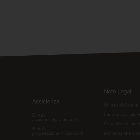
Note Legali
Assistenza
Utilizzo di Cookie
Informativa sulla 
E-mail:
assistenza@raleri.com
Condizioni d'uso d
E-mail:
progettazione@raleri.com
Dichiarazione Con