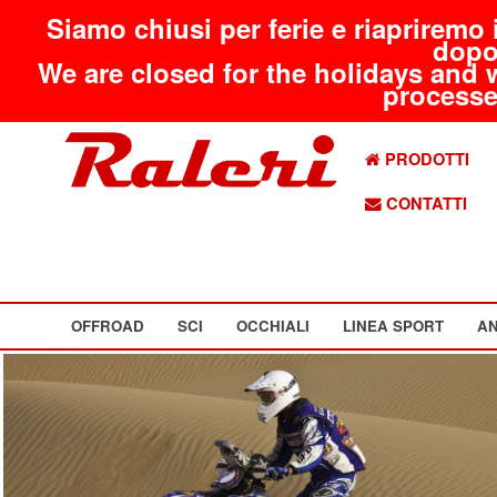
Siamo chiusi per ferie e riapriremo 
dopo
We are closed for the holidays and 
processed
PRODOTTI
CONTATTI
OFFROAD
SCI
OCCHIALI
LINEA SPORT
AN