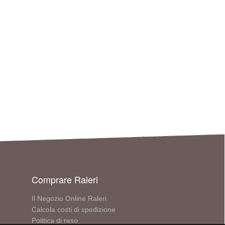
Comprare Raleri
Il Negozio Online Raleri
Calcola costi di spedizione
Politica di reso