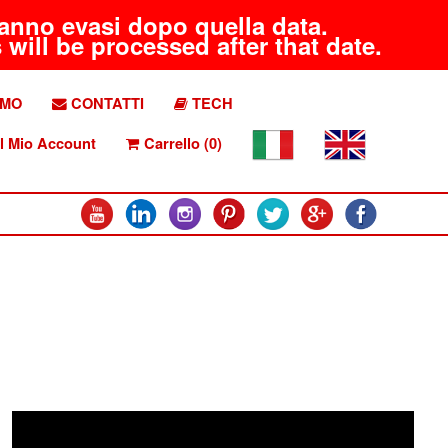
aranno evasi dopo quella data.
will be processed after that date.
AMO
CONTATTI
TECH
l Mio Account
Carrello (0)