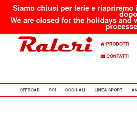
Siamo chiusi per ferie e riapriremo 
dopo
We are closed for the holidays and 
processed
PRODOTTI
CONTATTI
OFFROAD
SCI
OCCHIALI
LINEA SPORT
AN