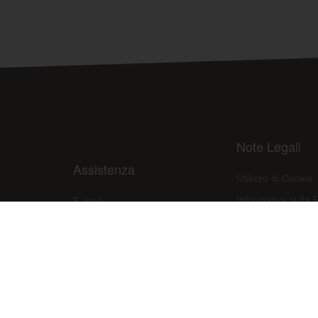
Note Legali
Assistenza
Utilizzo di Cookie
Informativa sulla 
E-mail:
assistenza@raleri.com
Condizioni d'uso d
E-mail:
progettazione@raleri.com
Dichiarazione Con
© Copyright 2008 Raleri s.r.l. - socio unico - SL Via Francesco de