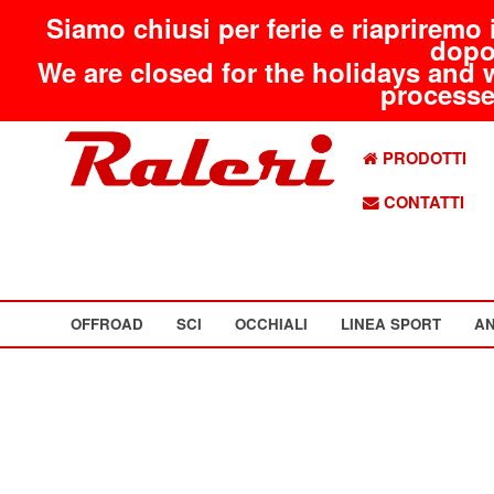
Siamo chiusi per ferie e riapriremo 
dopo
We are closed for the holidays and 
processed
PRODOTTI
CONTATTI
OFFROAD
SCI
OCCHIALI
LINEA SPORT
AN