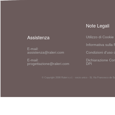
Note Legali
Assistenza
Utilizzo di Cookie
Informativa sulla 
E-mail:
assistenza@raleri.com
Condizioni d'uso d
E-mail:
Dichiarazione Con
progettazione@raleri.com
DPI
© Copyright 2008 Raleri s.r.l. - socio unico - SL Via Francesco de