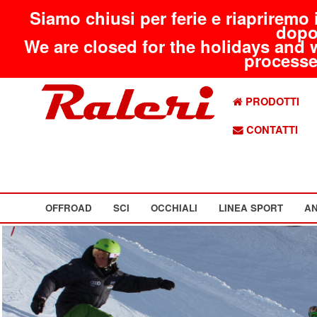
Siamo chiusi per ferie e riapriremo 
dopo
We are closed for the holidays and 
processed
PRODOTTI
CONTATTI
OFFROAD
SCI
OCCHIALI
LINEA SPORT
AN