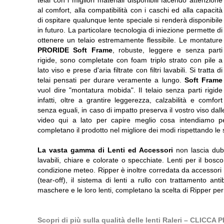
telai con i migliori materiali disponibili facendo attenzione
al comfort, alla compatibilità con i caschi ed alla capacità
di ospitare qualunque lente speciale si renderà disponibile
in futuro. La particolare tecnologia di iniezione permette di
ottenere un telaio estremamente flessibile. Le montature
PRORIDE Soft Frame
, robuste, leggere e senza parti
rigide, sono completate con foam triplo strato con pile a
lato viso e prese d'aria filtrate con filtri lavabili. Si tratta di
telai pensati per durare veramente a lungo.
Soft Frame
vuol dire "montatura mobida". Il telaio senza parti rigide
infatti, oltre a grantire leggerezza, calzabilità e comfort
senza eguali, in caso di impatto preserva il vostro viso da
video qui a lato per capire meglio cosa intendiamo per
completano il prodotto nel migliore dei modi rispettando le 
La vasta gamma di Lenti ed Accessori
non lascia dubb
lavabili, chiare e colorate o specchiate. Lenti per il bosco
condizione meteo. Ripper è inoltre corredata da accessori ch
(tear-off), il sistema di lenti a rullo con trattamento ant
maschere e le loro lenti, completano la scelta di Ripper pe
Scopri di più sulla qualità delle lenti Raleri – CLIC