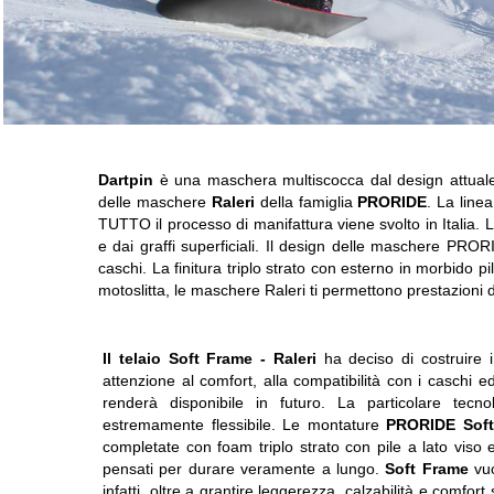
Dartpin
è una maschera multiscocca dal design attua
delle maschere
Raleri
della famiglia
PRORIDE
. La lin
TUTTO il processo di manifattura viene svolto in Italia. 
e dai graffi superficiali. Il design delle maschere PR
caschi. La finitura triplo strato con esterno in morbido p
motoslitta, le maschere Raleri ti permettono prestazioni 
Il telaio Soft Frame -
Raleri
ha deciso di costruire i 
attenzione al comfort, alla compatibilità con i caschi e
renderà disponibile in futuro. La particolare tecn
estremamente flessibile. Le montature
PRORIDE Soft
completate con foam triplo strato con pile a lato viso e pre
pensati per durare veramente a lungo.
Soft Frame
vuo
infatti, oltre a grantire leggerezza, calzabilità e comfor