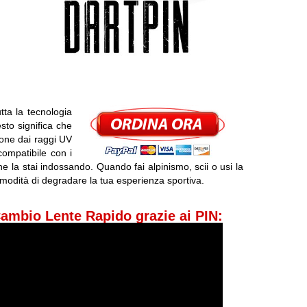
tta la tecnologia
sto significa che
ione dai raggi UV
compatibile con i
he la stai indossando. Quando fai alpinismo, scii o usi la
omodità di degradare la tua esperienza sportiva.
ambio Lente Rapido grazie ai PIN: