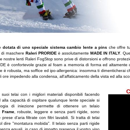
le
dotata di uno speciale sistema cambio lente a pins
che offre tu
ea di maschere
Raleri PRORIDE
è assolutamente
MADE IN ITALY
. Que
Le nostre lenti Raleri FogStop sono prive di distorsioni e offrono protez
ORIDE è confortevole grazie al foam a memoria di forma ed altamente 
ile è robusta, ma soffice ed ipo-allergenica: insomma ti dimenticherai c
di ore impedendo alla condensa, all'affaticamento della vista ed alla sc
C
suoi telai con i migliori materiali disponibili facendo
d alla capacità di ospitare qualunque lente speciale si
ologia di iniezione permette di ottenere un telaio
 Frame
, robuste, leggere e senza parti rigide, sono
se d'aria filtrate con filtri lavabili. Si tratta di telai
l dire "montatura mobida". Il telaio senza parti rigide
t senza eguali, in caso di impatto preserva il vostro viso