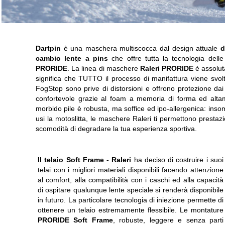
Dartpin
è una maschera multiscocca dal design attuale
d
cambio lente a pins
che offre tutta la tecnologia del
PRORIDE
. La linea di maschere
Raleri PRORIDE
è assolu
significa che TUTTO il processo di manifattura viene svolto 
FogStop sono prive di distorsioni e offrono protezione dai
confortevole grazie al foam a memoria di forma ed altame
morbido pile è robusta, ma soffice ed ipo-allergenica: inso
usi la motoslitta, le maschere Raleri ti permettono prestazi
scomodità di degradare la tua esperienza sportiva.
Il telaio Soft Frame -
Raleri
ha deciso di costruire i suoi
telai con i migliori materiali disponibili facendo attenzione
al comfort, alla compatibilità con i caschi ed alla capacità
di ospitare qualunque lente speciale si renderà disponibile
in futuro. La particolare tecnologia di iniezione permette di
ottenere un telaio estremamente flessibile. Le montature
PRORIDE Soft Frame
, robuste, leggere e senza parti