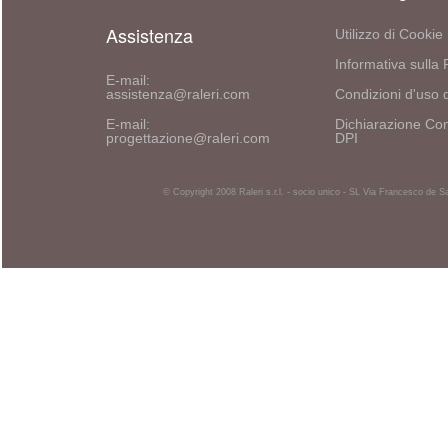
Assistenza
Utilizzo di Cookie
Informativa sulla 
E-mail:
assistenza@raleri.com
Condizioni d'uso d
E-mail:
Dichiarazione Con
progettazione@raleri.com
DPI
© Copyright 2008 Raleri s.r.l. - socio unico - SL Via Francesco de