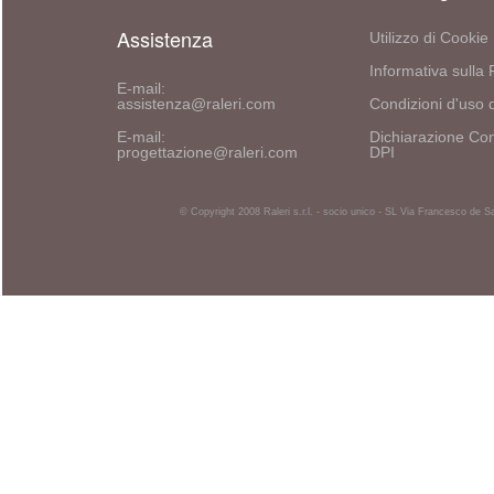
Assistenza
Utilizzo di Cookie
Informativa sulla 
E-mail:
assistenza@raleri.com
Condizioni d'uso d
E-mail:
Dichiarazione Con
progettazione@raleri.com
DPI
© Copyright 2008 Raleri s.r.l. - socio unico - SL Via Francesco de