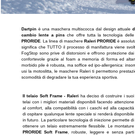
Dartpin
è una maschera multiscocca dal design attuale
d
cambio lente a pins
che offre tutta la tecnologia del
PRORIDE
. La linea di maschere
Raleri PRORIDE
è assolu
significa che TUTTO il processo di manifattura viene svolto 
FogStop sono prive di distorsioni e offrono protezione dai
confortevole grazie al foam a memoria di forma ed altame
morbido pile è robusta, ma soffice ed ipo-allergenica: inso
usi la motoslitta, le maschere Raleri ti permettono prestazi
scomodità di degradare la tua esperienza sportiva.
Il telaio Soft Frame -
Raleri
ha deciso di costruire i suoi
telai con i migliori materiali disponibili facendo attenzione
al comfort, alla compatibilità con i caschi ed alla capacità
di ospitare qualunque lente speciale si renderà disponibile
in futuro. La particolare tecnologia di iniezione permette di
ottenere un telaio estremamente flessibile. Le montature
PRORIDE Soft Frame
, robuste, leggere e senza parti