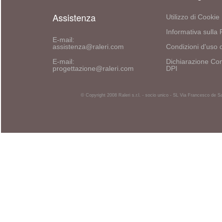
Assistenza
Utilizzo di Cookie
Informativa sulla 
E-mail:
assistenza@raleri.com
Condizioni d'uso d
E-mail:
Dichiarazione Con
progettazione@raleri.com
DPI
© Copyright 2008 Raleri s.r.l. - socio unico - SL Via Francesco de