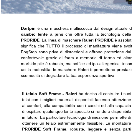
Dartpin
è una maschera multiscocca dal design attuale
d
cambio lente a pins
che offre tutta la tecnologia del
PRORIDE
. La linea di maschere
Raleri PRORIDE
è assolu
significa che TUTTO il processo di manifattura viene svolto 
FogStop sono prive di distorsioni e offrono protezione dai
confortevole grazie al foam a memoria di forma ed altame
morbido pile è robusta, ma soffice ed ipo-allergenica: inso
usi la motoslitta, le maschere Raleri ti permettono prestazi
scomodità di degradare la tua esperienza sportiva.
Il telaio Soft Frame -
Raleri
ha deciso di costruire i suoi
telai con i migliori materiali disponibili facendo attenzione
al comfort, alla compatibilità con i caschi ed alla capacità
di ospitare qualunque lente speciale si renderà disponibile
in futuro. La particolare tecnologia di iniezione permette di
ottenere un telaio estremamente flessibile. Le montature
PRORIDE Soft Frame
, robuste, leggere e senza parti