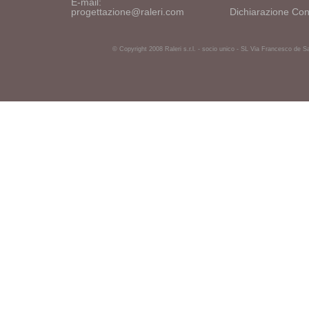
E-mail:
progettazione@raleri.com
Dichiarazione Con
© Copyright 2008 Raleri s.r.l. - socio unico - SL Via Francesco de