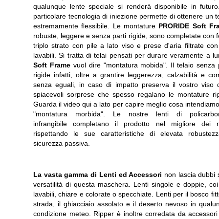
qualunque lente speciale si renderà disponibile in futuro
particolare tecnologia di iniezione permette di ottenere un t
estremamente flessibile. Le montature
PRORIDE Soft Fr
robuste, leggere e senza parti rigide, sono completate con
triplo strato con pile a lato viso e prese d'aria filtrate con f
lavabili. Si tratta di telai pensati per durare veramente a l
Soft Frame
vuol dire "montatura mobida". Il telaio senza 
rigide infatti, oltre a grantire leggerezza, calzabilità e co
senza eguali, in caso di impatto preserva il vostro viso d
spiacevoli sorprese che spesso regalano le montature rig
Guarda il video qui a lato per capire meglio cosa intendiam
"montatura morbida". Le nostre lenti di policarbo
infrangibile completano il prodotto nel migliore dei 
rispettando le sue caratteristiche di elevata robustez
sicurezza passiva.
La vasta gamma di Lenti ed Accessori
non lascia dubbi 
versatilità di questa maschera. Lenti singole e doppie, coi f
lavabili, chiare e colorate o specchiate. Lenti per il bosco fitt
strada, il ghiacciaio assolato e il deserto nevoso in qual
condizione meteo. Ripper è inoltre corredata da accessori