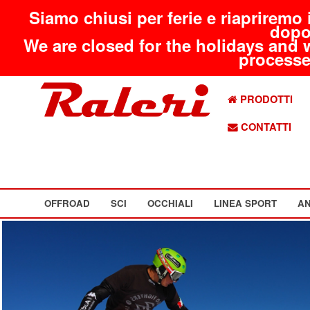
Siamo chiusi per ferie e riapriremo 
dopo
We are closed for the holidays and 
processed
PRODOTTI
CONTATTI
OFFROAD
SCI
OCCHIALI
LINEA SPORT
AN