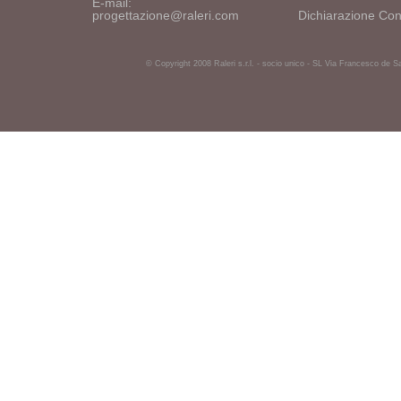
E-mail:
progettazione@raleri.com
Dichiarazione Con
© Copyright 2008 Raleri s.r.l. - socio unico - SL Via Francesco de