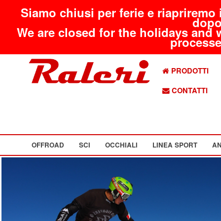
Siamo chiusi per ferie e riapriremo 
dopo
We are closed for the holidays and 
processed
PRODOTTI
CONTATTI
OFFROAD
SCI
OCCHIALI
LINEA SPORT
AN