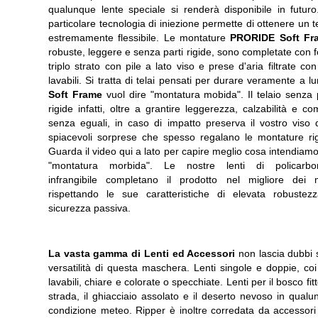
qualunque lente speciale si renderà disponibile in futuro
particolare tecnologia di iniezione permette di ottenere un t
estremamente flessibile. Le montature
PRORIDE Soft Fr
robuste, leggere e senza parti rigide, sono completate con
triplo strato con pile a lato viso e prese d'aria filtrate con f
lavabili. Si tratta di telai pensati per durare veramente a l
Soft Frame
vuol dire "montatura mobida". Il telaio senza 
rigide infatti, oltre a grantire leggerezza, calzabilità e co
senza eguali, in caso di impatto preserva il vostro viso d
spiacevoli sorprese che spesso regalano le montature rig
Guarda il video qui a lato per capire meglio cosa intendiam
"montatura morbida". Le nostre lenti di policarbo
infrangibile completano il prodotto nel migliore dei 
rispettando le sue caratteristiche di elevata robustez
sicurezza passiva.
La vasta gamma di Lenti ed Accessori
non lascia dubbi 
versatilità di questa maschera. Lenti singole e doppie, coi f
lavabili, chiare e colorate o specchiate. Lenti per il bosco fitt
strada, il ghiacciaio assolato e il deserto nevoso in qual
condizione meteo. Ripper è inoltre corredata da accessori