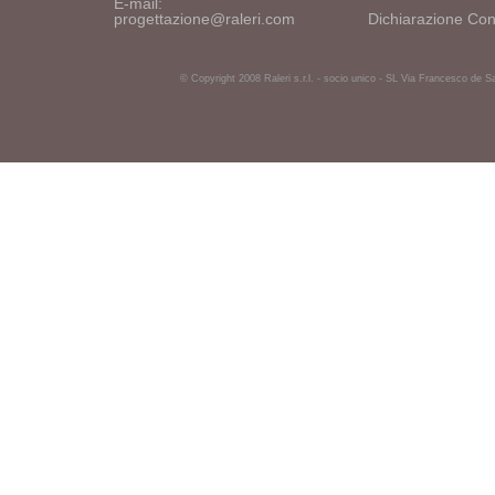
E-mail:
progettazione@raleri.com
Dichiarazione Con
© Copyright 2008 Raleri s.r.l. - socio unico - SL Via Francesco de