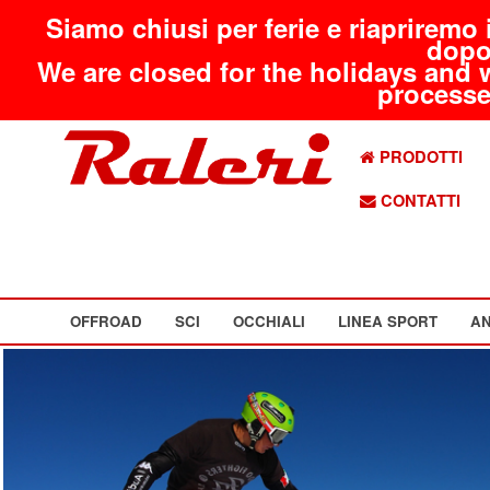
Siamo chiusi per ferie e riapriremo 
dopo
We are closed for the holidays and 
processed
PRODOTTI
CONTATTI
OFFROAD
SCI
OCCHIALI
LINEA SPORT
AN