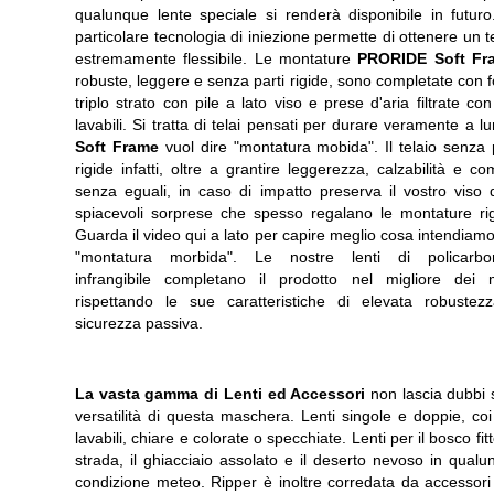
qualunque lente speciale si renderà disponibile in futuro
particolare tecnologia di iniezione permette di ottenere un t
estremamente flessibile. Le montature
PRORIDE Soft Fr
robuste, leggere e senza parti rigide, sono completate con
triplo strato con pile a lato viso e prese d'aria filtrate con f
lavabili. Si tratta di telai pensati per durare veramente a l
Soft Frame
vuol dire "montatura mobida". Il telaio senza 
rigide infatti, oltre a grantire leggerezza, calzabilità e co
senza eguali, in caso di impatto preserva il vostro viso d
spiacevoli sorprese che spesso regalano le montature rig
Guarda il video qui a lato per capire meglio cosa intendiam
"montatura morbida". Le nostre lenti di policarbo
infrangibile completano il prodotto nel migliore dei 
rispettando le sue caratteristiche di elevata robustez
sicurezza passiva.
La vasta gamma di Lenti ed Accessori
non lascia dubbi 
versatilità di questa maschera. Lenti singole e doppie, coi f
lavabili, chiare e colorate o specchiate. Lenti per il bosco fitt
strada, il ghiacciaio assolato e il deserto nevoso in qual
condizione meteo. Ripper è inoltre corredata da accessori