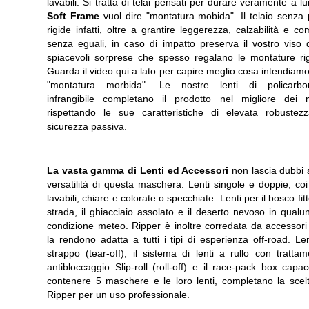
lavabili. Si tratta di telai pensati per durare veramente a l
Soft Frame
vuol dire "montatura mobida". Il telaio senza 
rigide infatti, oltre a grantire leggerezza, calzabilità e co
senza eguali, in caso di impatto preserva il vostro viso d
spiacevoli sorprese che spesso regalano le montature rig
Guarda il video qui a lato per capire meglio cosa intendiam
"montatura morbida". Le nostre lenti di policarbo
infrangibile completano il prodotto nel migliore dei 
rispettando le sue caratteristiche di elevata robustez
sicurezza passiva.
La vasta gamma di Lenti ed Accessori
non lascia dubbi 
versatilità di questa maschera. Lenti singole e doppie, coi f
lavabili, chiare e colorate o specchiate. Lenti per il bosco fitt
strada, il ghiacciaio assolato e il deserto nevoso in qual
condizione meteo. Ripper è inoltre corredata da accessori
la rendono adatta a tutti i tipi di esperienza off-road. Le
strappo (tear-off), il sistema di lenti a rullo con tratta
antibloccaggio Slip-roll (roll-off) e il race-pack box capa
contenere 5 maschere e le loro lenti, completano la scelt
Ripper per un uso professionale.