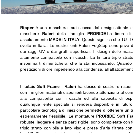
Ripper
è una maschera multiscocca dal design attuale che
maschere
Raleri
della famiglia
PRORIDE
.La linea d
assolutamente
MADE IN ITALY
. Questo significa che TUTTO
svolto in Italia. Le nostre lenti Raleri FogStop sono prive d
dai raggi UV e dai graffi superficiali. Il design delle 
altamente compatibile con i caschi. La finitura triplo stra
insomma ti dimenticherai che la stai indossando. Quando fa
prestazioni di ore impedendo alla condensa, all'affaticament
Il telaio Soft Frame -
Raleri
ha deciso di costruire i suoi 
con i migliori materiali disponibili facendo attenzione al com
alla compatibilità con i caschi ed alla capacità di ospi
qualunque lente speciale si renderà disponibile in futuro
particolare tecnologia di iniezione permette di ottenere un t
estremamente flessibile. Le montature
PRORIDE Soft Fr
robuste, leggere e senza parti rigide, sono completate con
triplo strato con pile a lato viso e prese d'aria filtrate con f