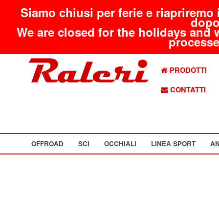
Siamo chiusi per ferie e riapriremo 
dopo
We are closed for the holidays and 
processed
PRODOTTI
CONTATTI
OFFROAD
SCI
OCCHIALI
LINEA SPORT
AN