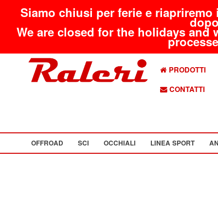
Siamo chiusi per ferie e riapriremo 
dopo
We are closed for the holidays and 
processed
PRODOTTI
CONTATTI
OFFROAD
SCI
OCCHIALI
LINEA SPORT
AN