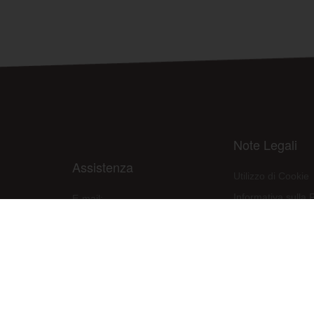
Note Legali
Assistenza
Utilizzo di Cookie
Informativa sulla 
E-mail:
assistenza@raleri.com
Condizioni d'uso d
E-mail:
progettazione@raleri.com
Dichiarazione Con
© Copyright 2008 Raleri s.r.l. - socio unico - SL Via Francesco de