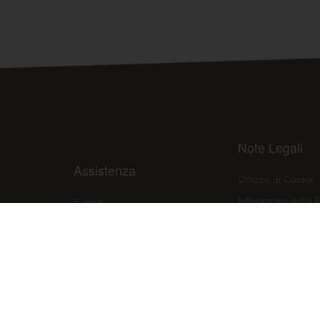
Note Legali
Assistenza
Utilizzo di Cookie
Informativa sulla 
E-mail:
assistenza@raleri.com
Condizioni d'uso d
E-mail:
progettazione@raleri.com
Dichiarazione Con
© Copyright 2008 Raleri s.r.l. - socio unico - SL Via Francesco de