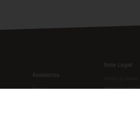
Note Legali
Assistenza
Utilizzo di Cookie
Informativa sulla 
E-mail:
assistenza@raleri.com
Condizioni d'uso d
E-mail:
progettazione@raleri.com
Dichiarazione Con
© Copyright 2008 Raleri s.r.l. - socio unico - SL Via Francesco de