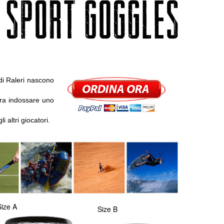
i Raleri nascono
era indossare uno
i altri giocatori.
Size A
Size B