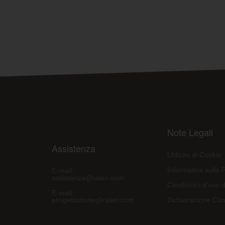
Note Legali
Assistenza
Utilizzo di Cookie
Informativa sulla 
E-mail:
assistenza@raleri.com
Condizioni d'uso d
E-mail:
progettazione@raleri.com
Dichiarazione Con