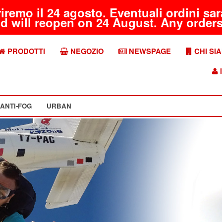
riremo il 24 agosto. Eventuali ordini s
d will reopen on 24 August. Any orders 
PRODOTTI
NEGOZIO
NEWSPAGE
CHI SI
I
ANTI-FOG
URBAN