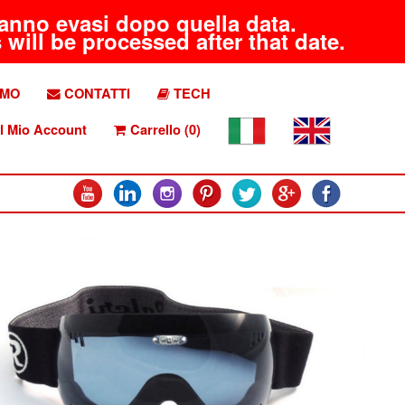
aranno evasi dopo quella data.
will be processed after that date.
AMO
CONTATTI
TECH
l Mio Account
Carrello (0)