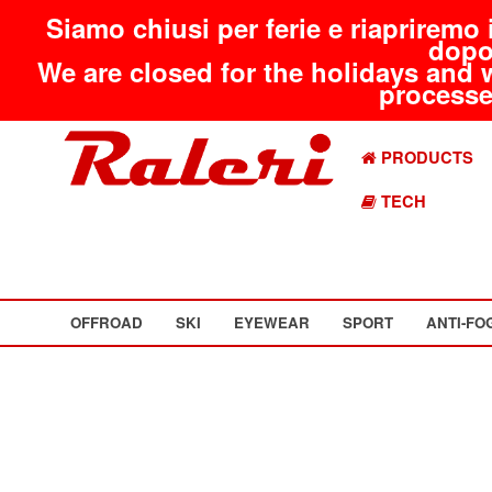
Siamo chiusi per ferie e riapriremo 
dopo
We are closed for the holidays and 
processed
PRODUCTS
TECH
OFFROAD
SKI
EYEWEAR
SPORT
ANTI-FO