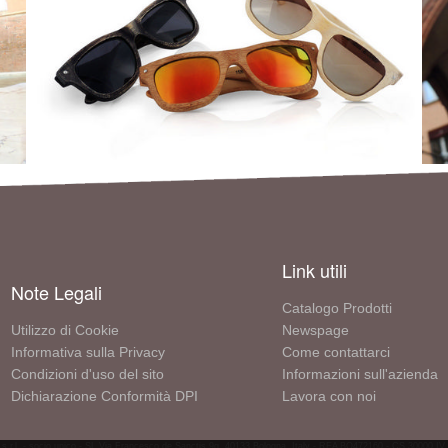
Link utili
Note Legali
Catalogo Prodotti
Utilizzo di Cookie
Newspage
Informativa sulla Privacy
Come contattarci
Condizioni d'uso del sito
Informazioni sull'azienda
Dichiarazione Conformità DPI
Lavora con noi
 s.r.l. - socio unico - SL Via Francesco de Sanctis 9g, 40133 Bologna, Italy - REA BO472160 - CS 30000 I