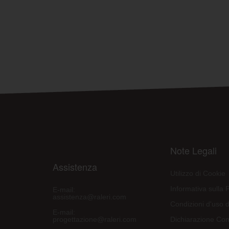
Note Legali
Assistenza
Utilizzo di Cookie
Informativa sulla 
E-mail:
assistenza@raleri.com
Condizioni d'uso d
E-mail:
progettazione@raleri.com
Dichiarazione Con