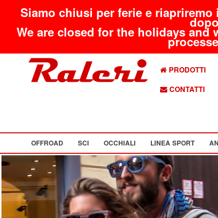
Siamo chiusi per ferie e riapriremo 
dopo
We are closed for the holidays and 
processed
PRODOTTI
CONTATTI
OFFROAD
SCI
OCCHIALI
LINEA SPORT
AN