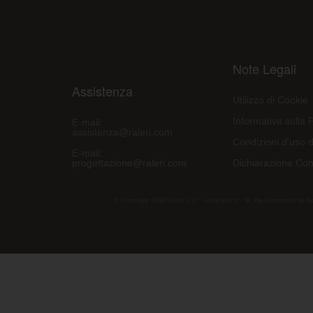
Note Legali
Assistenza
Utilizzo di Cookie
Informativa sulla 
E-mail:
assistenza@raleri.com
Condizioni d'uso d
E-mail:
progettazione@raleri.com
Dichiarazione Con
© Copyright 2008 Raleri s.r.l. - socio unico - SL Via Francesco de