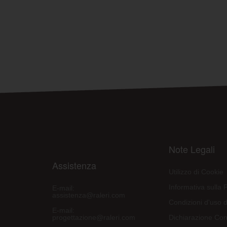
Note Legali
Assistenza
Utilizzo di Cookie
Informativa sulla 
E-mail:
assistenza@raleri.com
Condizioni d'uso d
E-mail:
progettazione@raleri.com
Dichiarazione Con