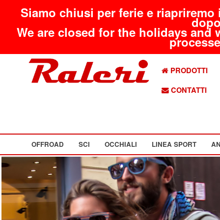
Siamo chiusi per ferie e riapriremo 
dopo
We are closed for the holidays and 
processed
PRODOTTI
CONTATTI
OFFROAD
SCI
OCCHIALI
LINEA SPORT
AN