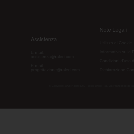
Note Legali
Assistenza
Utilizzo di Cookie
Informativa sulla 
E-mail:
assistenza@raleri.com
Condizioni d'uso d
E-mail:
progettazione@raleri.com
Dichiarazione Con
© Copyright 2008 Raleri s.r.l. - socio unico - SL Via Francesco de