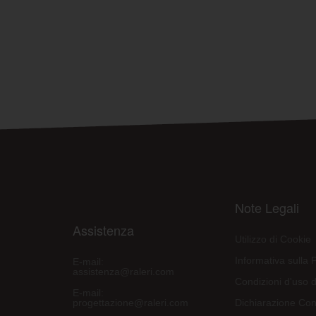
Note Legali
Assistenza
Utilizzo di Cookie
Informativa sulla 
E-mail:
assistenza@raleri.com
Condizioni d'uso d
E-mail:
progettazione@raleri.com
Dichiarazione Con