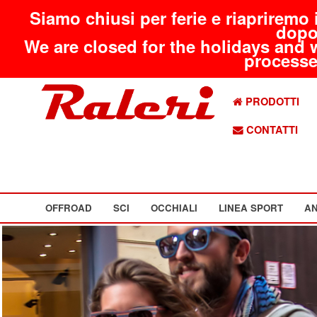
Siamo chiusi per ferie e riapriremo 
dopo
We are closed for the holidays and 
processed
PRODOTTI
CONTATTI
OFFROAD
SCI
OCCHIALI
LINEA SPORT
AN