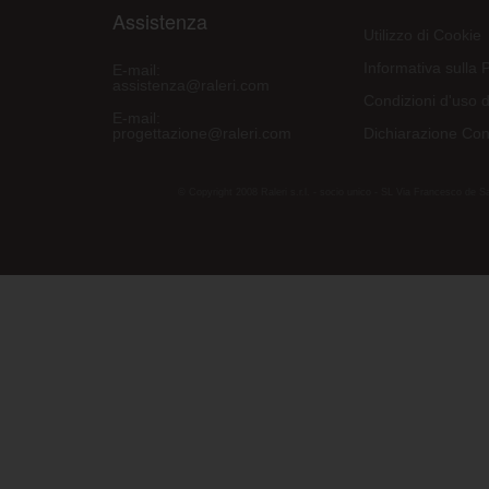
Assistenza
Utilizzo di Cookie
Informativa sulla 
E-mail:
assistenza@raleri.com
Condizioni d'uso d
E-mail:
progettazione@raleri.com
Dichiarazione Con
© Copyright 2008 Raleri s.r.l. - socio unico - SL Via Francesco de