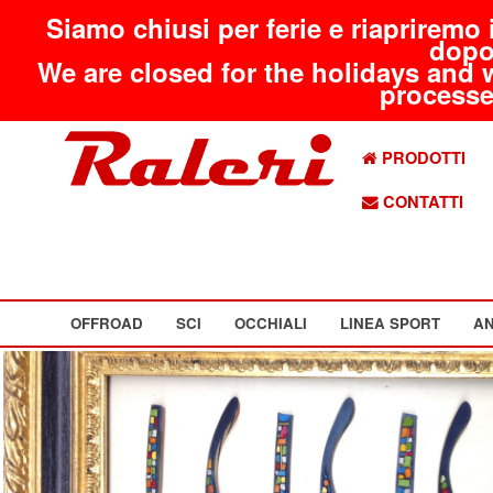
Siamo chiusi per ferie e riapriremo 
dopo
We are closed for the holidays and 
processed
PRODOTTI
CONTATTI
OFFROAD
SCI
OCCHIALI
LINEA SPORT
AN