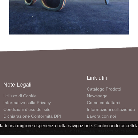
Link utili
Note Legali
Catalogo Prodotti
Utilizzo di Cookie
Newspage
Informativa sulla Privacy
Come contattarci
Condizioni d'uso del sito
Informazioni sull'azienda
Dichiarazione Conformità DPI
Lavora con noi
darti una migliore esperienza nella navigazione. Continuando accetti l
 s.r.l. - socio unico - SL Via Francesco de Sanctis 9g, 40133 Bologna, Italy - REA BO472160 - CS 30000 I