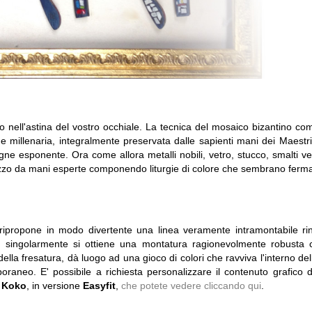
to nell'astina del vostro occhiale. La tecnica del mosaico bizantino c
ione millenaria, integralmente preservata dalle sapienti mani dei Maestr
gne esponente. Ora come allora metalli nobili, vetro, stucco, smalti ve
zo da mani esperte componendo liturgie di colore che sembrano fermare
 ripropone in modo divertente una linea veramente intramontabile rin
ti singolarmente si ottiene una montatura ragionevolmente robusta 
a della fresatura, dà luogo ad una gioco di colori che ravviva l'interno 
raneo. E' possibile a richiesta personalizzare il contenuto grafico d
y Koko
, in versione
Easyfit
,
che potete vedere cliccando qui
.