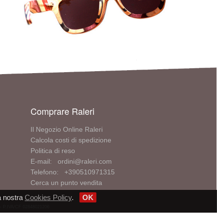
Comprare Raleri
Il Negozio Online Raleri
Calcola costi di spedizione
Politica di reso
E-mail: ordini@raleri.com
Telefono: +390510971315
Cerca un punto vendita
a nostra
Cookies Policy
.
OK
V - P.IVA/CF 02848021206