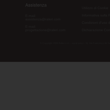
Assistenza
Utilizzo di Cookie
Informativa sulla 
E-mail:
assistenza@raleri.com
Condizioni d'uso d
E-mail:
progettazione@raleri.com
Dichiarazione Con
© Copyright 2008 Raleri s.r.l. - socio unico - SL Via Francesco de