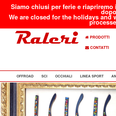
Siamo chiusi per ferie e riapriremo 
dopo
We are closed for the holidays and 
processed
PRODOTTI
CONTATTI
OFFROAD
SCI
OCCHIALI
LINEA SPORT
AN