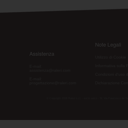
Note Legali
Assistenza
Utilizzo di Cookie
Informativa sulla 
E-mail:
assistenza@raleri.com
Condizioni d'uso d
E-mail:
progettazione@raleri.com
Dichiarazione Con
© Copyright 2008 Raleri s.r.l. - socio unico - SL Via Francesco de