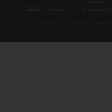
Condizioni d'uso d
E-mail:
progettazione@raleri.com
Dichiarazione Con
© Copyright 2008 Raleri s.r.l. - socio unico - SL Via Francesco de