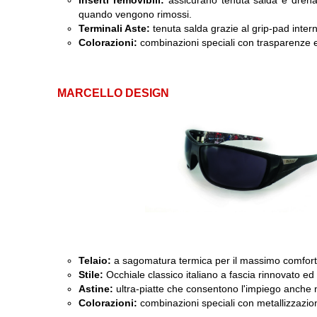
Inserti removibili:
assicurano tenuta salda e drena
quando vengono rimossi.
Terminali Aste:
tenuta salda grazie al grip-pad inter
Colorazioni:
combinazioni speciali con trasparenze ed
MARCELLO DESIGN
Telaio:
a sagomatura termica per il massimo comfort 
Stile:
Occhiale classico italiano a fascia rinnovato ed i
Astine:
ultra-piatte che consentono l'impiego anche 
Colorazioni:
combinazioni speciali con metallizzazio