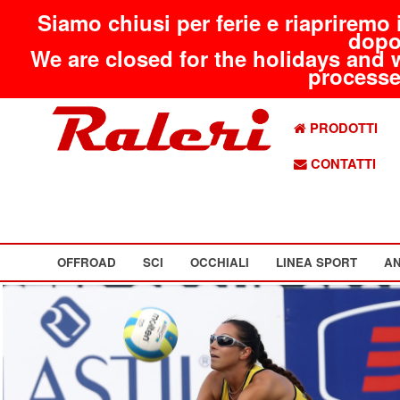
Siamo chiusi per ferie e riapriremo 
dopo
We are closed for the holidays and 
processed
PRODOTTI
CONTATTI
OFFROAD
SCI
OCCHIALI
LINEA SPORT
AN