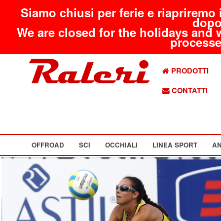
Siamo chiusi per ferie e riapriremo 
dopo
We are closed for the holidays and 
processed
PRODOTTI
CONTATTI
OFFROAD
SCI
OCCHIALI
LINEA SPORT
AN