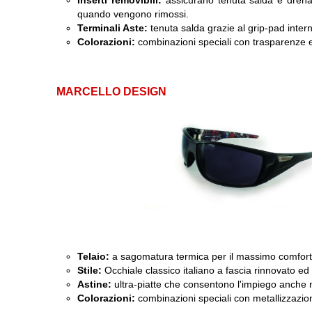
Inserti removibili:
assicurano tenuta salda e drena
quando vengono rimossi.
Terminali Aste:
tenuta salda grazie al grip-pad inter
Colorazioni:
combinazioni speciali con trasparenze ed
MARCELLO DESIGN
Telaio:
a sagomatura termica per il massimo comfort 
Stile:
Occhiale classico italiano a fascia rinnovato ed i
Astine:
ultra-piatte che consentono l'impiego anche 
Colorazioni:
combinazioni speciali con metallizzazio