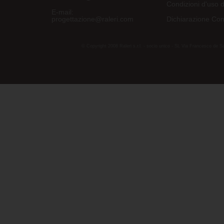
Condizioni d'uso d
E-mail:
progettazione@raleri.com
Dichiarazione Con
© Copyright 2008 Raleri s.r.l. - socio unico - SL Via Francesco de