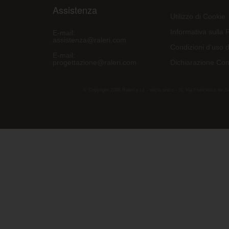
Assistenza
Utilizzo di Cookie
Informativa sulla 
E-mail:
assistenza@raleri.com
Condizioni d'uso d
E-mail:
progettazione@raleri.com
Dichiarazione Con
© Copyright 2008 Raleri s.r.l. - socio unico - SL Via Francesco de