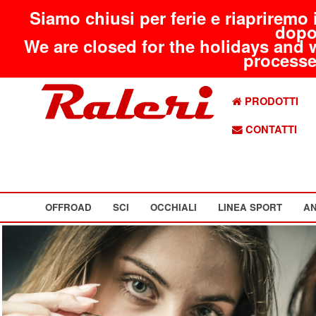
Siamo chiusi per ferie e riapriremo 
dopo
We are closed for the holidays and 
processed
PRODOTTI
CONTATTI
OFFROAD
SCI
OCCHIALI
LINEA SPORT
AN