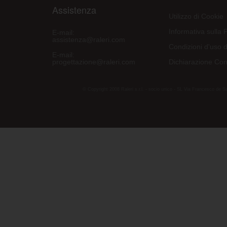
Assistenza
Utilizzo di Cookie
Informativa sulla 
E-mail:
assistenza@raleri.com
Condizioni d'uso d
E-mail:
progettazione@raleri.com
Dichiarazione Con
© Copyright 2008 Raleri s.r.l. - socio unico - SL Via Francesco de