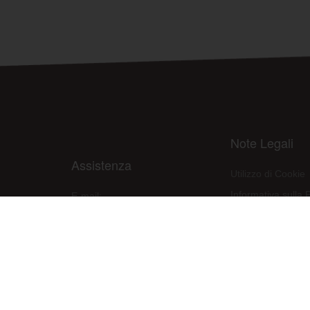
Note Legali
Assistenza
Utilizzo di Cookie
Informativa sulla 
E-mail:
assistenza@raleri.com
Condizioni d'uso d
E-mail:
progettazione@raleri.com
Dichiarazione Con
© Copyright 2008 Raleri s.r.l. - socio unico - SL Via Francesco de