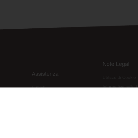
Note Legali
Assistenza
Utilizzo di Cookie
Informativa sulla 
E-mail:
assistenza@raleri.com
Condizioni d'uso d
E-mail:
progettazione@raleri.com
Dichiarazione Con
© Copyright 2008 Raleri s.r.l. - socio unico - SL Via Francesco de