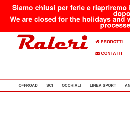
Siamo chiusi per ferie e riapriremo 
dopo
We are closed for the holidays and 
processed
PRODOTTI
CONTATTI
OFFROAD
SCI
OCCHIALI
LINEA SPORT
AN