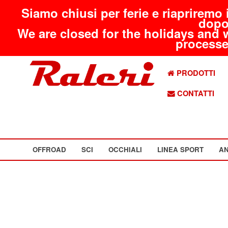
Siamo chiusi per ferie e riapriremo 
dopo
We are closed for the holidays and 
processed
PRODOTTI
CONTATTI
OFFROAD
SCI
OCCHIALI
LINEA SPORT
AN